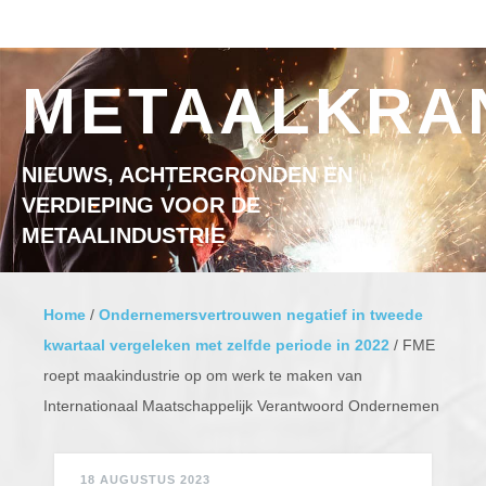
Ga naar inhoud
MENU
METAALKRA
NIEUWS, ACHTERGRONDEN EN
VERDIEPING VOOR DE
METAALINDUSTRIE
Home
/
Ondernemersvertrouwen negatief in tweede
kwartaal vergeleken met zelfde periode in 2022
/
FME
roept maakindustrie op om werk te maken van
Internationaal Maatschappelijk Verantwoord Ondernemen
18 AUGUSTUS 2023