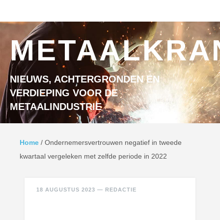
Ga naar inhoud
MENU
METAALKRA
NIEUWS, ACHTERGRONDEN EN
VERDIEPING VOOR DE
METAALINDUSTRIE
Home
/
Ondernemersvertrouwen negatief in tweede
kwartaal vergeleken met zelfde periode in 2022
18 AUGUSTUS 2023
—
REDACTIE