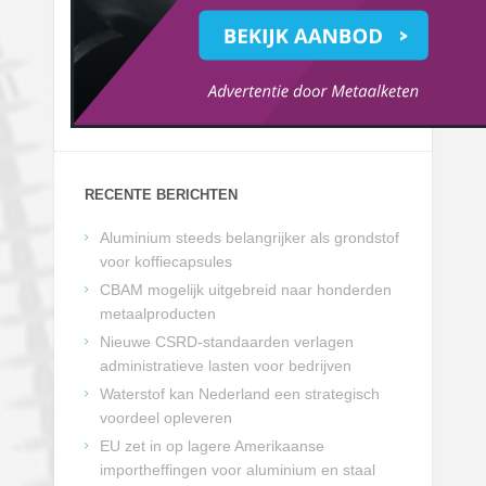
RECENTE BERICHTEN
Aluminium steeds belangrijker als grondstof
voor koffiecapsules
CBAM mogelijk uitgebreid naar honderden
metaalproducten
Nieuwe CSRD-standaarden verlagen
administratieve lasten voor bedrijven
Waterstof kan Nederland een strategisch
voordeel opleveren
EU zet in op lagere Amerikaanse
importheffingen voor aluminium en staal