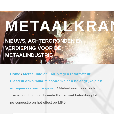
Ga naar inhoud
MENU
METAALKRA
NIEUWS, ACHTERGRONDEN EN
VERDIEPING VOOR DE
METAALINDUSTRIE
Home
/
Metaalunie en FME vragen informateur
Plasterk om circulaire economie een belangrijke plek
in regeerakkoord te geven
/
Metaalunie maakt zich
zorgen om houding Tweede Kamer met betrekking tot
netcongestie en het effect op MKB