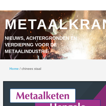
Ga naar inhoud
MENU
METAALKRA
NIEUWS, ACHTERGRONDEN EN
VERDIEPING VOOR DE
METAALINDUSTRIE
Home
/
chinees staal