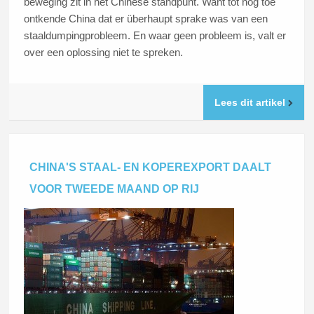
beweging zit in het Chinese standpunt. Want tot nog toe
ontkende China dat er überhaupt sprake was van een
staaldumpingprobleem. En waar geen probleem is, valt er
over een oplossing niet te spreken.
Lees dit artikel
CHINA'S STAAL- EN KOPEREXPORT DAALT
VOOR TWEEDE MAAND OP RIJ