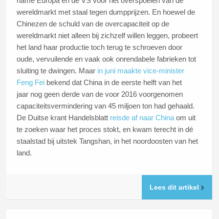
name Europa en de VS voor het overspoelen van de
wereldmarkt met staal tegen dumpprijzen. En hoewel de
Chinezen de schuld van de overcapaciteit op de
wereldmarkt niet alleen bij zichzelf willen leggen, probeert
het land haar productie toch terug te schroeven door
oude, vervuilende en vaak ook onrendabele fabrieken tot
sluiting te dwingen. Maar
in juni maakte vice-minister
Feng Fei
bekend dat China in de eerste helft van het
jaar nog geen derde van de voor 2016 voorgenomen
capaciteitsvermindering van 45 miljoen ton had gehaald.
De Duitse krant Handelsblatt
reisde af naar China
om uit
te zoeken waar het proces stokt, en kwam terecht in dé
staalstad bij uitstek Tangshan, in het noordoosten van het
land.
Lees dit artikel