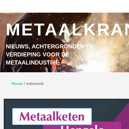
Ga naar inhoud
MENU
METAALKRA
NIEUWS, ACHTERGRONDEN EN
VERDIEPING VOOR DE
METAALINDUSTRIE
Home
/
indonesië