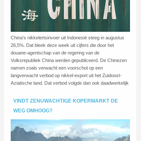
China’s nikkelertsinvoer uit Indonesië steeg in augustus
26,5%. Dat bleek deze week uit cijfers die door het
douane-agentschap van de regering van de
Volksrepubliek China werden gepubliceerd. De Chinezen
namen zoals verwacht een voorschot op een
langverwacht verbod op nikkel-export uit het Zuidoost-
Aziatische land. Dat verbod volgde dan ook daadwerkelijk
op 2 september. Op die dag kondigde de Indonesische
regering aan dat het in 2020 nikkelertsuitvoer zou
VINDT ZENUWACHTIGE KOPERMARKT DE
verbieden. De Indonesiërs willen de nikkelerts zelf gaan
WEG OMHOOG?
verwerken. Deze aankondiging stuwde de nikkelprijs op
tot een vijfjarig record.