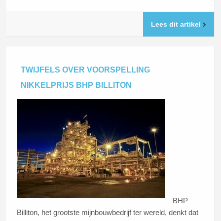
Lees dit artikel
TWIJFELS OVER VOORSPELLING
NIKKELPRIJS BHP BILLITON
BHP
Billiton, het grootste mijnbouwbedrijf ter wereld, denkt dat