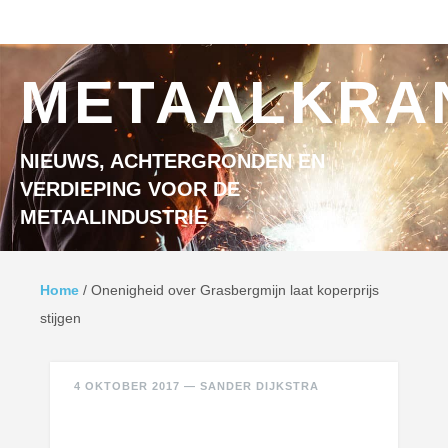
Ga naar inhoud
MENU
METAALKRA
NIEUWS, ACHTERGRONDEN EN
VERDIEPING VOOR DE
METAALINDUSTRIE
Home
/
Onenigheid over Grasbergmijn laat koperprijs
stijgen
4 OKTOBER 2017
—
SANDER DIJKSTRA