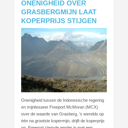
ONENIGHEID OVER
GRASBERGMIJN LAAT
KOPERPRIJS STIJGEN
Onenigheid tussen de Indonesische regering
en mijnbouwer Freeport McMoran (MCX)
over de waarde van Grasberg, ’s werelds op
één na grootste kopermijn, drijft de koperprijs
op. Freeport stemde eerder in met een