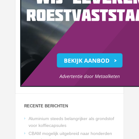
RECENTE BERICHTEN
Aluminium steeds belangrijker als grondstof
voor koffiecapsules
CBAM mogelijk uitgebreid naar honderden