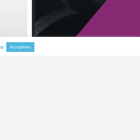
cy
Accepteren
RECENTE BERICHTEN
Aluminium steeds belangrijker als
grondstof voor koffiecapsules
CBAM mogelijk uitgebreid naar