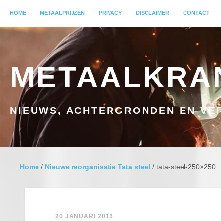
MENU
HOME
GA NAAR INHOUD
METAALPRIJZEN
PRIVACY
DISCLAIMER
CONTACT
METAALKRA
NIEUWS, ACHTERGRONDEN EN VER
Home
/
Nieuwe reorganisatie Tata steel
/
tata-steel-250×250
20 JANUARI 2016