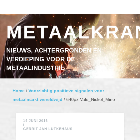
Ga naar inhoud
MENU
METAALKRA
NIEUWS, ACHTERGRONDEN EN
VERDIEPING VOOR DE
METAALINDUSTRIE
Home
/
Voorzichtig positieve signalen voor
metaalmarkt wereldwijd
/
640px-Vale_Nickel_Mine
14 JUNI 2016
/
GERRIT JAN LUTKEHAUS