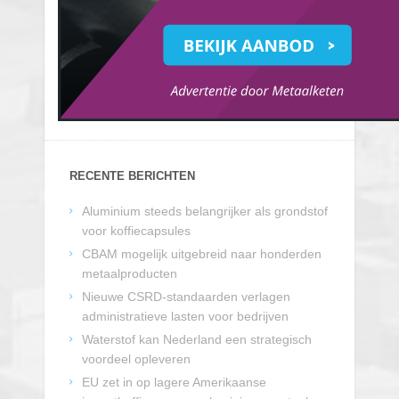
RECENTE BERICHTEN
Aluminium steeds belangrijker als grondstof
voor koffiecapsules
CBAM mogelijk uitgebreid naar honderden
metaalproducten
Nieuwe CSRD-standaarden verlagen
administratieve lasten voor bedrijven
Waterstof kan Nederland een strategisch
voordeel opleveren
EU zet in op lagere Amerikaanse