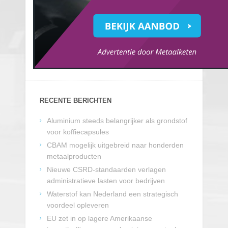
RECENTE BERICHTEN
Aluminium steeds belangrijker als grondstof
voor koffiecapsules
CBAM mogelijk uitgebreid naar honderden
metaalproducten
Nieuwe CSRD-standaarden verlagen
administratieve lasten voor bedrijven
Waterstof kan Nederland een strategisch
voordeel opleveren
EU zet in op lagere Amerikaanse