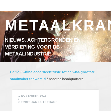
Ga naar inhoud
MENU
METAALKRA
NIEUWS, ACHTERGRONDEN EN
VERDIEPING VOOR DE
METAALINDUSTRIE
Home
/
China accordeert fusie tot een-na-grootste
staalmaker ter wereld
/
baosteelheadquarters
1 NOVEMBER 2016
/
GERRIT JAN LUTKEHAUS