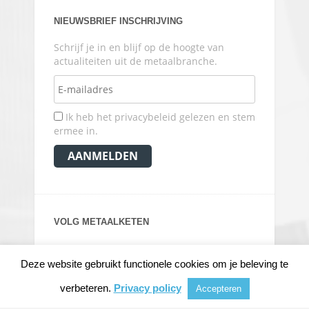
NIEUWSBRIEF INSCHRIJVING
Schrijf je in en blijf op de hoogte van
actualiteiten uit de metaalbranche.
Ik heb het privacybeleid gelezen en stem
ermee in.
VOLG METAALKETEN
Deze website gebruikt functionele cookies om je beleving te
verbeteren.
Privacy policy
Accepteren
© 2026
METAALKRANT
|
NIEUWS, ACHTERGRONDEN EN VERDIEPING VOOR DE