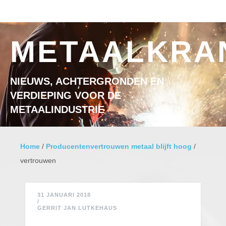
Ga naar inhoud
MENU
METAALKRA
NIEUWS, ACHTERGRONDEN EN
VERDIEPING VOOR DE
METAALINDUSTRIE
Home
/
Producentenvertrouwen metaal blijft hoog
/
vertrouwen
31 JANUARI 2018
/
GERRIT JAN LUTKEHAUS