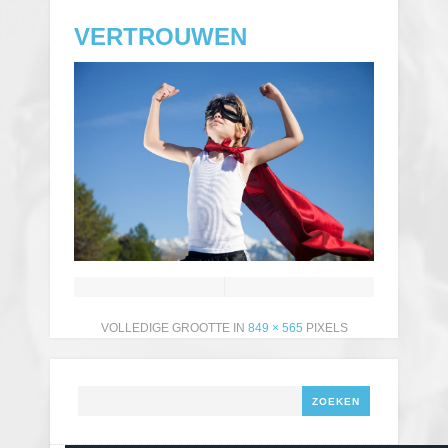
VERTROUWEN
VOLLEDIGE GROOTTE IN
849 × 565
PIXELS
Zoeken