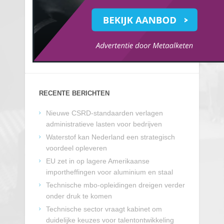
RECENTE BERICHTEN
Nieuwe CSRD-standaarden verlagen
administratieve lasten voor bedrijven
Waterstof kan Nederland een strategisch
voordeel opleveren
EU zet in op lagere Amerikaanse
importheffingen voor aluminium en staal
Technische mbo-opleidingen dreigen verder
onder druk te komen
Technische sector vraagt kabinet om
duidelijke keuzes voor talentontwikkeling