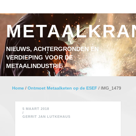
Ga naar inhoud
MENU
METAALKRA
NIEUWS, ACHTERGRONDEN EN
VERDIEPING VOOR DE
METAALINDUSTRIE
Home
/
Ontmoet Metaalketen op de ESEF
/
IMG_1479
5 MAART 2018
/
GERRIT JAN LUTKEHAUS