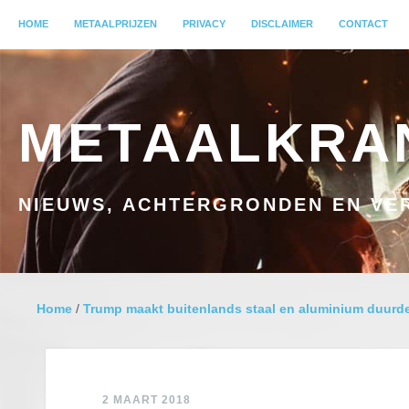
MENU
HOME
GA NAAR INHOUD
METAALPRIJZEN
PRIVACY
DISCLAIMER
CONTACT
METAALKRA
NIEUWS, ACHTERGRONDEN EN VER
Home
/
Trump maakt buitenlands staal en aluminium duurde
2 MAART 2018