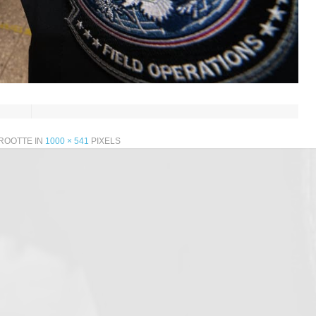
ROOTTE IN
1000 × 541
PIXELS