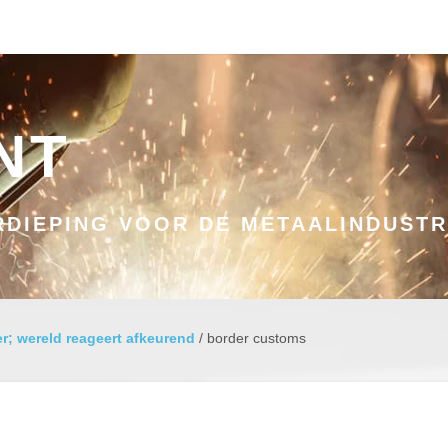
NT
DIEPING VOOR DE METAALINDUSTR
r; wereld reageert afkeurend
/
border customs