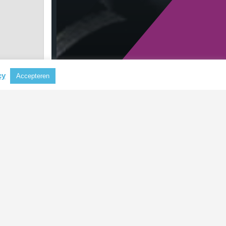
cy
Accepteren
RECENTE BERICHTEN
Aluminium steeds belangrijker als
grondstof voor koffiecapsules
CBAM mogelijk uitgebreid naar