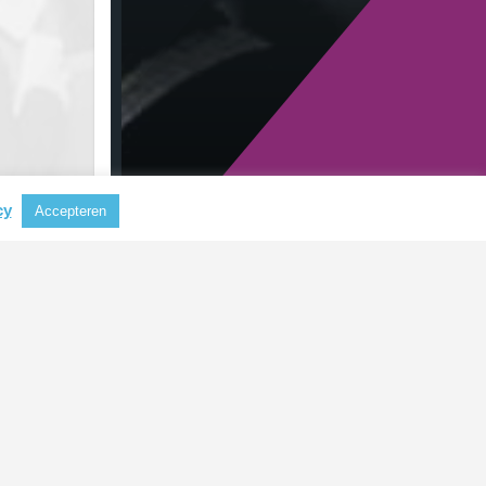
cy
Accepteren
RECENTE BERICHTEN
Nieuwe CSRD-standaarden
verlagen administratieve lasten
voor bedrijven