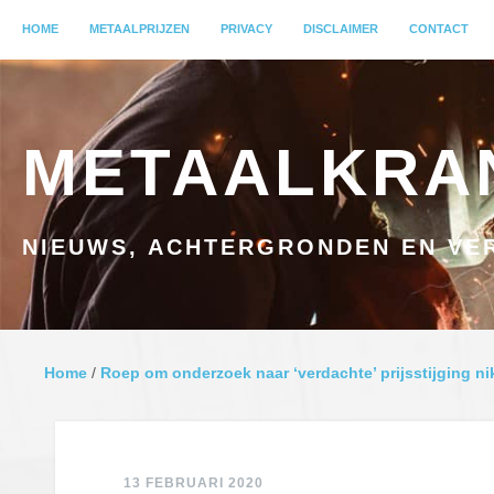
MENU
HOME
GA NAAR INHOUD
METAALPRIJZEN
PRIVACY
DISCLAIMER
CONTACT
METAALKRA
NIEUWS, ACHTERGRONDEN EN VER
Home
/
Roep om onderzoek naar ‘verdachte’ prijsstijging ni
13 FEBRUARI 2020