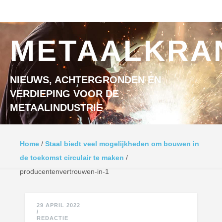
Ga naar inhoud
MENU
METAALKRA
NIEUWS, ACHTERGRONDEN EN
VERDIEPING VOOR DE
METAALINDUSTRIE
Home
/
Staal biedt veel mogelijkheden om bouwen in
de toekomst circulair te maken
/
producentenvertrouwen-in-1
29 APRIL 2022
/
REDACTIE