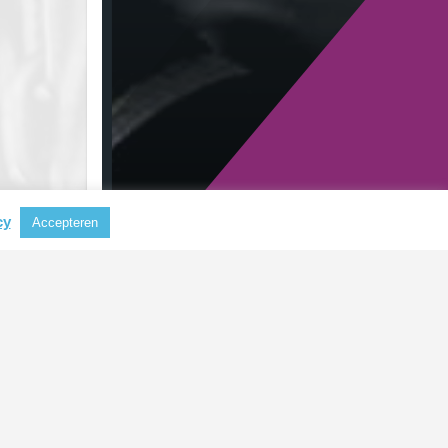
cy
Accepteren
RECENTE BERICHTEN
Nieuwe CSRD-standaarden
verlagen administratieve lasten