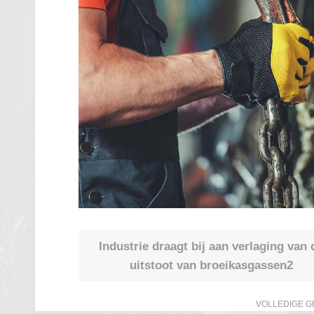
Industrie draagt bij aan verlaging van 
uitstoot van broeikasgassen2
VOLLEDIGE G