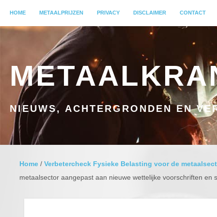
MENU
HOME
GA NAAR INHOUD
METAALPRIJZEN
PRIVACY
DISCLAIMER
CONTACT
METAALKRA
NIEUWS, ACHTERGRONDEN EN VER
Home
/
Verbetercheck Fysieke Belasting voor de metaalsect
metaalsector aangepast aan nieuwe wettelijke voorschriften en 