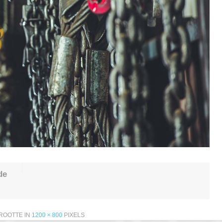
de
ROOTTE IN
1200 × 800
PIXELS