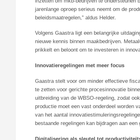
inzetten om mkb-bedrijven te ondersteunen bij
jarenlange oproep serieus neemt om de produc
beleidsmaatregelen,” aldus Helder.
Volgens Gaastra ligt een belangrijke uitdagi
nieuwe kennis binnen maakbedrijven. Metaalu
prikkelt en beloont om te investeren in innovat
Innovatieregelingen met meer focus
Gaastra stelt voor om minder effectieve fisc
te zetten voor gerichte procesinnovatie binne
uitbreiding van de WBSO-regeling, zodat ook a
productie moet een vast onderdeel worden va
van het aantal innovatiestimuleringsregeling
bestaande regelingen kan bijdragen aan een 
Digitalisering als sleutel tot productivitei