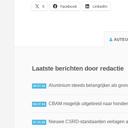
X
Facebook
LinkedIn
AUTE
Laatste berichten door redactie
Aluminium steeds belangrijker als gron
08.07.26
CBAM mogelijk uitgebreid naar honde
08.07.26
Nieuwe CSRD-standaarden verlagen adm
07.31.26