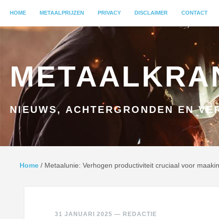
MENU
HOME
GA NAAR INHOUD
METAALPRIJZEN
PRIVACY
DISCLAIMER
CONTACT
METAALKRA
NIEUWS, ACHTERGRONDEN EN VER
Home
/
Metaalunie: Verhogen productiviteit cruciaal voor maakin
31 JANUARI 2025
—
REDACTIE