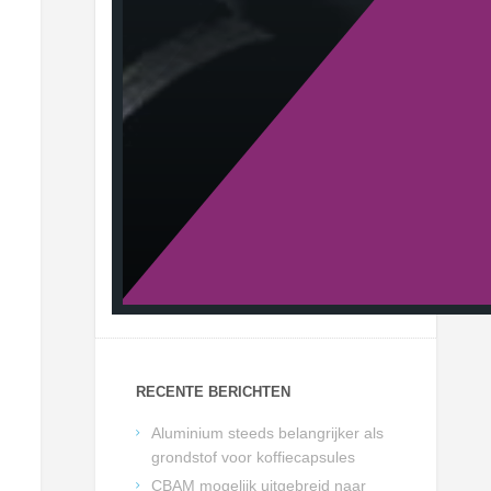
RECENTE BERICHTEN
Aluminium steeds belangrijker als
grondstof voor koffiecapsules
CBAM mogelijk uitgebreid naar