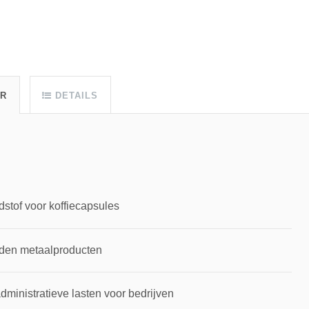
UR
DETAILS
dstof voor koffiecapsules
rden metaalproducten
inistratieve lasten voor bedrijven