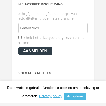
NIEUWSBRIEF INSCHRIJVING
Schrijf je in en blijf op de hoogte van
actualiteiten uit de metaalbranche.
Ik heb het privacybeleid gelezen en stem
ermee in.
VOLG METAALKETEN
Deze website gebruikt functionele cookies om je beleving te
verbeteren.
Privacy policy
Accepteren
© 2026
METAALKRANT
|
NIEUWS, ACHTERGRONDEN EN VERDIEPING VOOR DE