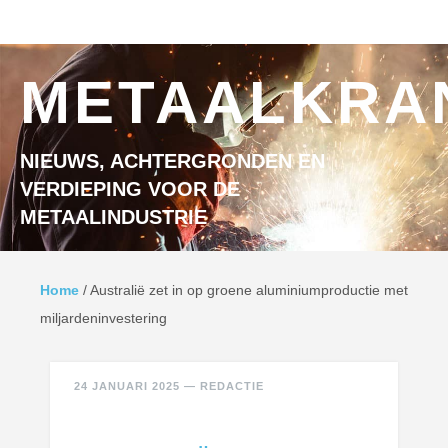
Ga naar inhoud
MENU
METAALKRA
NIEUWS, ACHTERGRONDEN EN
VERDIEPING VOOR DE
METAALINDUSTRIE
Home
/
Australië zet in op groene aluminiumproductie met
miljardeninvestering
24 JANUARI 2025
—
REDACTIE