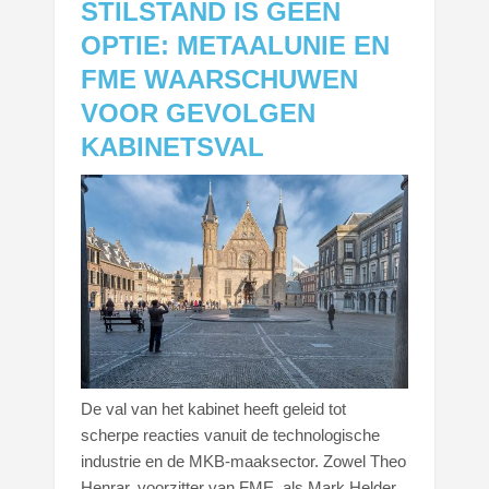
STILSTAND IS GEEN
OPTIE: METAALUNIE EN
FME WAARSCHUWEN
VOOR GEVOLGEN
KABINETSVAL
De val van het kabinet heeft geleid tot
scherpe reacties vanuit de technologische
industrie en de MKB-maaksector. Zowel Theo
Henrar, voorzitter van FME, als Mark Helder,