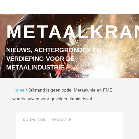
Ga naar inhoud
MENU
METAALKRA
NIEUWS, ACHTERGRONDEN EN
VERDIEPING VOOR DE
METAALINDUSTRIE
Home
/
Stilstand is geen optie: Metaalunie en FME
waarschuwen voor gevolgen kabinetsval
6 JUNI 2025
—
REDACTIE