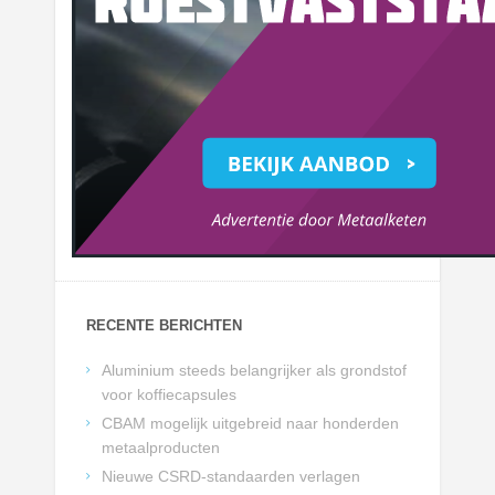
RECENTE BERICHTEN
Aluminium steeds belangrijker als grondstof
voor koffiecapsules
CBAM mogelijk uitgebreid naar honderden
metaalproducten
Nieuwe CSRD-standaarden verlagen