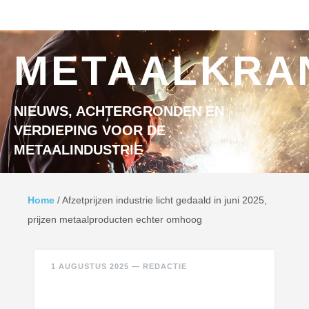
Ga naar inhoud
MENU
METAALKRA
NIEUWS, ACHTERGRONDEN EN
VERDIEPING VOOR DE
METAALINDUSTRIE
Home
/
Afzetprijzen industrie licht gedaald in juni 2025,
prijzen metaalproducten echter omhoog
1 AUGUSTUS 2025
—
REDACTIE