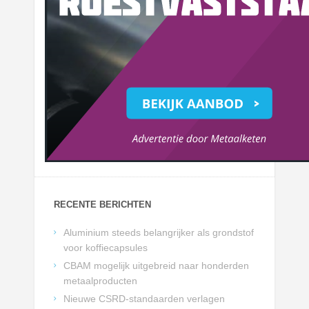
RECENTE BERICHTEN
Aluminium steeds belangrijker als grondstof
voor koffiecapsules
CBAM mogelijk uitgebreid naar honderden
metaalproducten
Nieuwe CSRD-standaarden verlagen