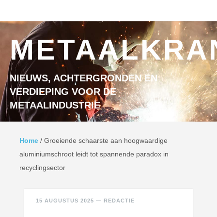
Ga naar inhoud
MENU
METAALKRA
NIEUWS, ACHTERGRONDEN EN
VERDIEPING VOOR DE
METAALINDUSTRIE
Home
/
Groeiende schaarste aan hoogwaardige
aluminiumschroot leidt tot spannende paradox in
recyclingsector
15 AUGUSTUS 2025
—
REDACTIE