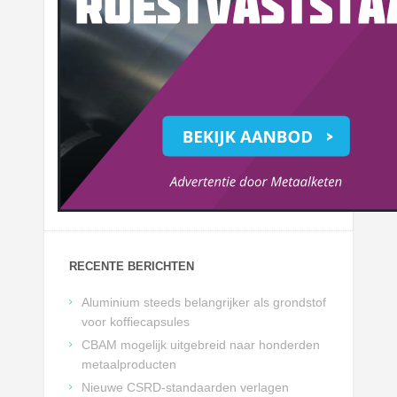
RECENTE BERICHTEN
Aluminium steeds belangrijker als grondstof
voor koffiecapsules
CBAM mogelijk uitgebreid naar honderden
metaalproducten
Nieuwe CSRD-standaarden verlagen