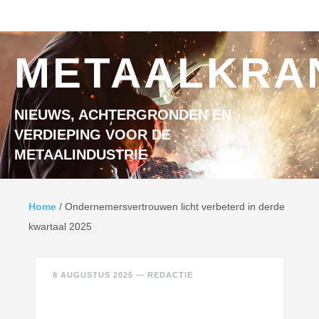
Ga naar inhoud
MENU
METAALKRA
NIEUWS, ACHTERGRONDEN EN
VERDIEPING VOOR DE
METAALINDUSTRIE
Home
/
Ondernemersvertrouwen licht verbeterd in derde
kwartaal 2025
8 AUGUSTUS 2025
—
REDACTIE