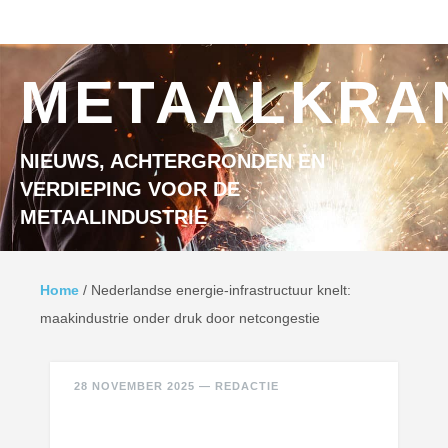
Ga naar inhoud
MENU
METAALKRA
NIEUWS, ACHTERGRONDEN EN
VERDIEPING VOOR DE
METAALINDUSTRIE
Home
/
Nederlandse energie-infrastructuur knelt:
maakindustrie onder druk door netcongestie
28 NOVEMBER 2025
—
REDACTIE