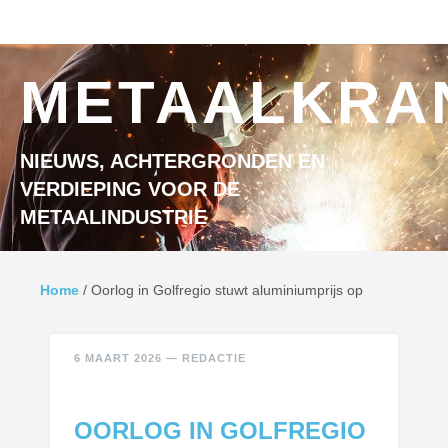
Ga naar inhoud
MENU
METAALKRA
NIEUWS, ACHTERGRONDEN EN
VERDIEPING VOOR DE
METAALINDUSTRIE
Home
/
Oorlog in Golfregio stuwt aluminiumprijs op
6 MAART 2026
—
REDACTIE
OORLOG IN GOLFREGIO