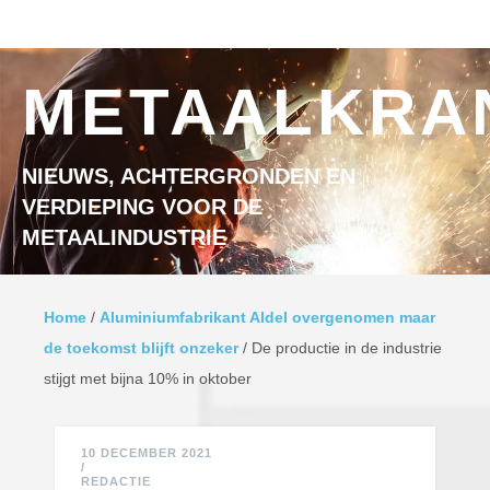
Ga naar inhoud
MENU
METAALKRA
NIEUWS, ACHTERGRONDEN EN
VERDIEPING VOOR DE
METAALINDUSTRIE
Home
/
Aluminiumfabrikant Aldel overgenomen maar
de toekomst blijft onzeker
/
De productie in de industrie
stijgt met bijna 10% in oktober
10 DECEMBER 2021
/
REDACTIE