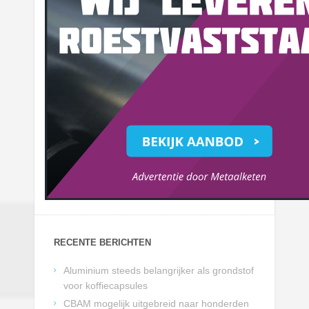
RECENTE BERICHTEN
Aluminium steeds belangrijker als grondstof
voor koffiecapsules
CBAM mogelijk uitgebreid naar honderden