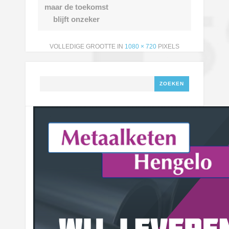
maar de toekomst
blijft onzeker
VOLLEDIGE GROOTTE IN
1080 × 720
PIXELS
Zoeken