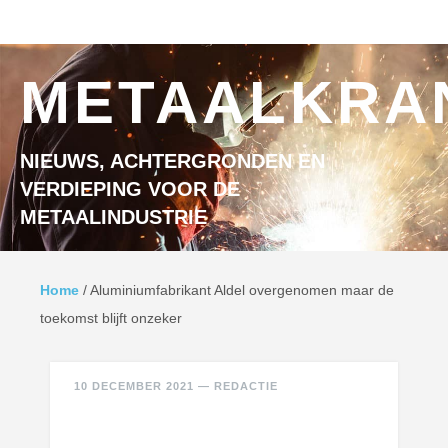
Ga naar inhoud
MENU
METAALKRA
NIEUWS, ACHTERGRONDEN EN
VERDIEPING VOOR DE
METAALINDUSTRIE
Home
/
Aluminiumfabrikant Aldel overgenomen maar de
toekomst blijft onzeker
10 DECEMBER 2021
—
REDACTIE