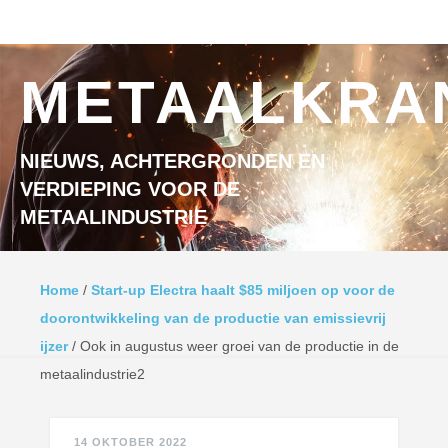
Ga naar inhoud
MENU
METAALKRA
NIEUWS, ACHTERGRONDEN EN
VERDIEPING VOOR DE
METAALINDUSTRIE
Home
/
Start-up Electra haalt $85 miljoen op voor de
doorontwikkeling van de productie van emissievrij
ijzer
/
Ook in augustus weer groei van de productie in de
metaalindustrie2
14 OKTOBER 2022