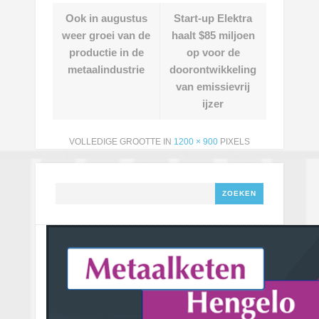
Ook in augustus
Start-up Elektra
weer groei van de
haalt $85 miljoen
productie in de
op voor de
metaalindustrie
doorontwikkeling
van emissievrij
ijzer
VOLLEDIGE GROOTTE IN
1200 × 900
PIXELS
Zoeken