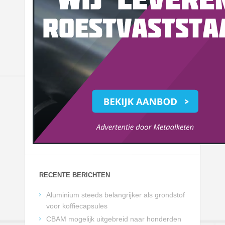
RECENTE BERICHTEN
Aluminium steeds belangrijker als grondstof
voor koffiecapsules
CBAM mogelijk uitgebreid naar honderden