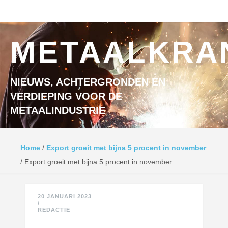
Ga naar inhoud
MENU
METAALKRA
NIEUWS, ACHTERGRONDEN EN
VERDIEPING VOOR DE
METAALINDUSTRIE
Home
/
Export groeit met bijna 5 procent in november
/
Export groeit met bijna 5 procent in november
20 JANUARI 2023
/
REDACTIE