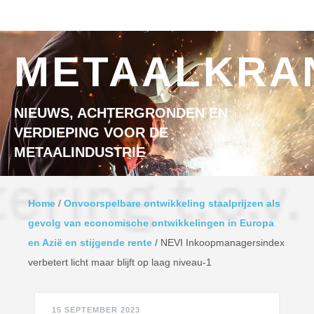
Ga naar inhoud
MENU
METAALKRA
NIEUWS, ACHTERGRONDEN EN
VERDIEPING VOOR DE
METAALINDUSTRIE
Home
/
Onvoorspelbare ontwikkeling staalprijzen als
gevolg van economische ontwikkelingen in Europa
en Azië en stijgende rente
/
NEVI Inkoopmanagersindex
verbetert licht maar blijft op laag niveau-1
15 SEPTEMBER 2023