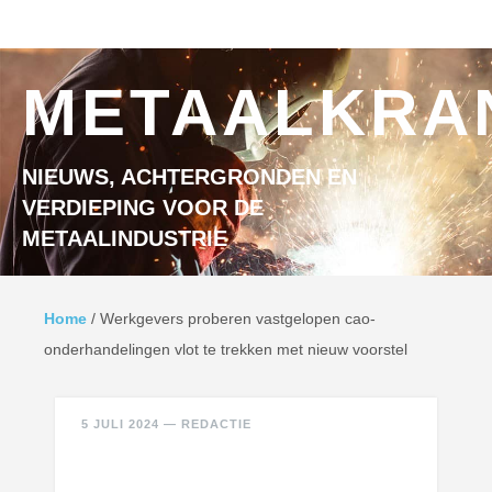
Ga naar inhoud
MENU
METAALKRA
NIEUWS, ACHTERGRONDEN EN
VERDIEPING VOOR DE
METAALINDUSTRIE
Home
/
Werkgevers proberen vastgelopen cao-
onderhandelingen vlot te trekken met nieuw voorstel
5 JULI 2024
—
REDACTIE