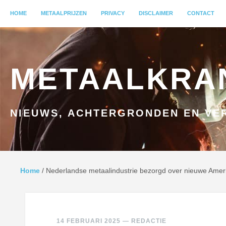
MENU
HOME
GA NAAR INHOUD
METAALPRIJZEN
PRIVACY
DISCLAIMER
CONTACT
METAALKRA
NIEUWS, ACHTERGRONDEN EN VER
Home
/
Nederlandse metaalindustrie bezorgd over nieuwe Amer
14 FEBRUARI 2025
—
REDACTIE