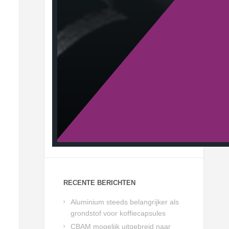
RECENTE BERICHTEN
Aluminium steeds belangrijker als
grondstof voor koffiecapsules
CBAM mogelijk uitgebreid naar