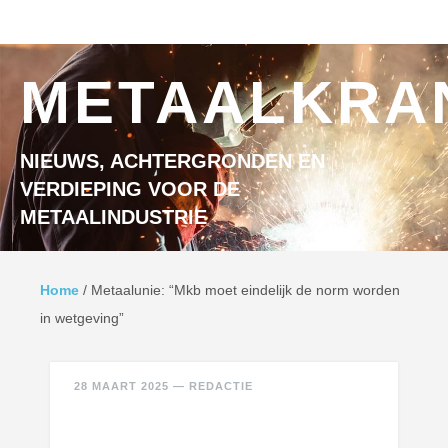
Ga naar inhoud
MENU
METAALKRA
NIEUWS, ACHTERGRONDEN EN
VERDIEPING VOOR DE
METAALINDUSTRIE
Home
/
Metaalunie: “Mkb moet eindelijk de norm worden
in wetgeving”
28 MAART 2025
—
REDACTIE