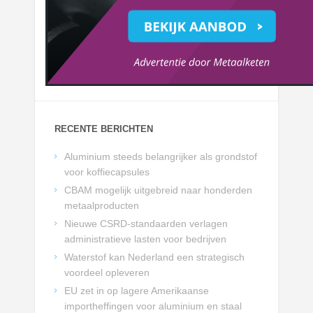
RECENTE BERICHTEN
Aluminium steeds belangrijker als grondstof
voor koffiecapsules
CBAM mogelijk uitgebreid naar honderden
metaalproducten
Nieuwe CSRD-standaarden verlagen
administratieve lasten voor bedrijven
Waterstof kan Nederland een strategisch
voordeel opleveren
EU zet in op lagere Amerikaanse
importheffingen voor aluminium en staal