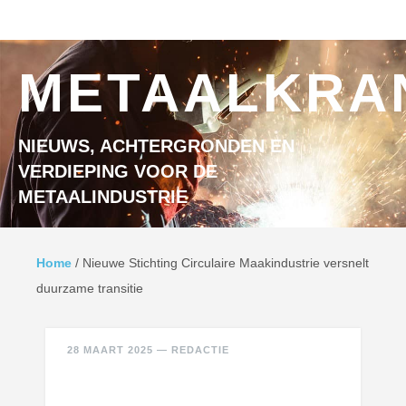
Ga naar inhoud
MENU
METAALKRA
NIEUWS, ACHTERGRONDEN EN
VERDIEPING VOOR DE
METAALINDUSTRIE
Home
/
Nieuwe Stichting Circulaire Maakindustrie versnelt
duurzame transitie
28 MAART 2025
—
REDACTIE