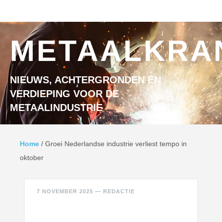
Ga naar inhoud
MENU
METAALKRA
NIEUWS, ACHTERGRONDEN EN
VERDIEPING VOOR DE
METAALINDUSTRIE
Home
/
Groei Nederlandse industrie verliest tempo in
oktober
7 NOVEMBER 2025
—
REDACTIE