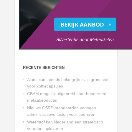
RECENTE BERICHTEN
Aluminium steeds belangrijker als grondstof
voor koffiecapsules
CBAM mogelijk uitgebreid naar honderden
metaalproducten
Nieuwe CSRD-standaarden verlagen
administratieve lasten voor bedrijven
Waterstof kan Nederland een strategisch
voordeel opleveren