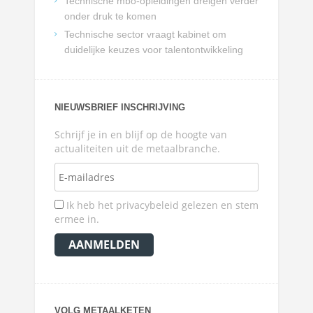
Technische mbo-opleidingen dreigen verder
onder druk te komen
Technische sector vraagt kabinet om
duidelijke keuzes voor talentontwikkeling
NIEUWSBRIEF INSCHRIJVING
Schrijf je in en blijf op de hoogte van
actualiteiten uit de metaalbranche.
Ik heb het privacybeleid gelezen en stem
ermee in.
VOLG METAALKETEN