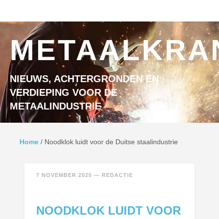
Ga naar inhoud
MENU
METAALKRA
NIEUWS, ACHTERGRONDEN EN
VERDIEPING VOOR DE
METAALINDUSTRIE
Home
/
Noodklok luidt voor de Duitse staalindustrie
7 NOVEMBER 2025
—
REDACTIE
NOODKLOK LUIDT VOOR