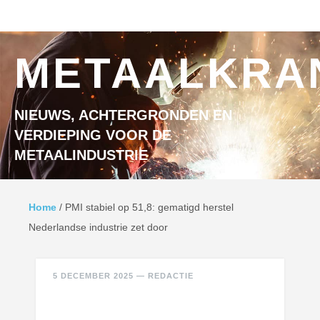
Ga naar inhoud
MENU
METAALKRA
NIEUWS, ACHTERGRONDEN EN
VERDIEPING VOOR DE
METAALINDUSTRIE
Home
/
PMI stabiel op 51,8: gematigd herstel
Nederlandse industrie zet door
5 DECEMBER 2025
—
REDACTIE