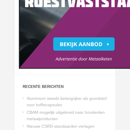
RECENTE BERICHTEN
Aluminium steeds belangrijker als grondstof
voor koffiecapsules
CBAM mogelijk uitgebreid naar honderden
metaalproducten
Nieuwe CSRD-standaarden verlagen