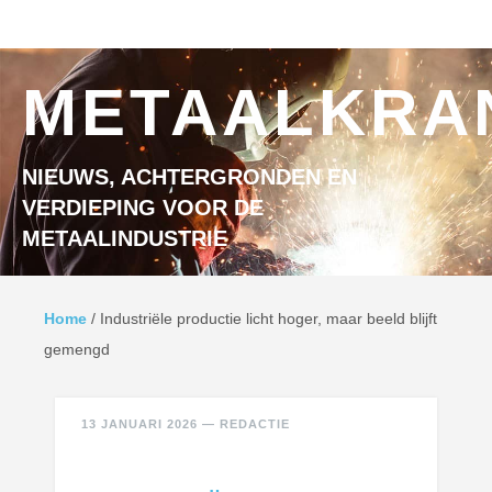
Ga naar inhoud
MENU
METAALKRA
NIEUWS, ACHTERGRONDEN EN
VERDIEPING VOOR DE
METAALINDUSTRIE
Home
/
Industriële productie licht hoger, maar beeld blijft
gemengd
13 JANUARI 2026
—
REDACTIE