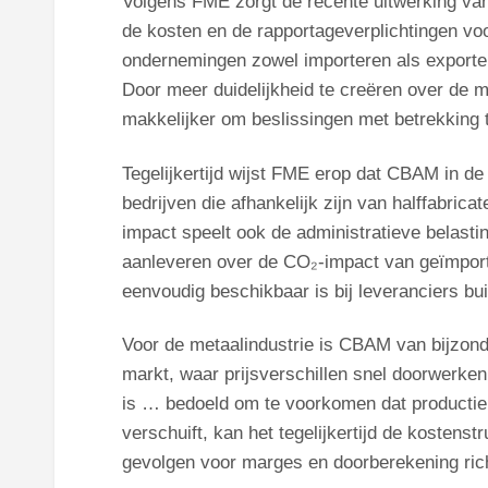
Volgens FME zorgt de recente uitwerking van
de kosten en de rapportageverplichtingen voor
ondernemingen zowel importeren als exporte
Door meer duidelijkheid te creëren over de 
makkelijker om beslissingen met betrekking 
Tegelijkertijd wijst FME erop dat CBAM in de 
bedrijven die afhankelijk zijn van halffabrica
impact speelt ook de administratieve belastin
aanleveren over de CO₂-impact van geïmportee
eenvoudig beschikbaar is bij leveranciers bu
Voor de metaalindustrie is CBAM van bijzonde
markt, waar prijsverschillen snel doorwerk
is … bedoeld om te voorkomen dat productie
verschuift, kan het tegelijkertijd de kostens
gevolgen voor marges en doorberekening ric