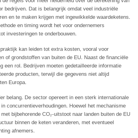
 de regels voor meer helderheid over de berekening van
 bedrijven. Dat is belangrijk omdat veel industriële
ren en te maken krijgen met ingewikkelde waardeketens.
methode en timing wordt het voor ondernemers
tot investeringen te onderbouwen.
praktijk kan leiden tot extra kosten, vooral voor
ten of grondstoffen van buiten de EU. Naast de financiële
g een rol. Bedrijven moeten gedetailleerde informatie
rde producten, terwijl die gegevens niet altijd
iten Europa.
r belang. De sector opereert in een sterk internationale
en in concurrentieverhoudingen. Hoewel het mechanisme
 met bijbehorende CO₂-uitstoot naar landen buiten de EU
tructuur binnen de keten veranderen, met eventueel
hting afnemers.