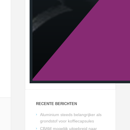
RECENTE BERICHTEN
Aluminium steeds belangrijker als
grondstof voor koffiecapsules
CBAM mogelijk uitgebreid naar