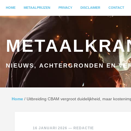
MENU
HOME
GA NAAR INHOUD
METAALPRIJZEN
PRIVACY
DISCLAIMER
CONTACT
METAALKRA
NIEUWS, ACHTERGRONDEN EN VER
Home
/
Uitbreiding CBAM vergroot duidelijkheid, maar kostenimp
16 JANUARI 2026
—
REDACTIE