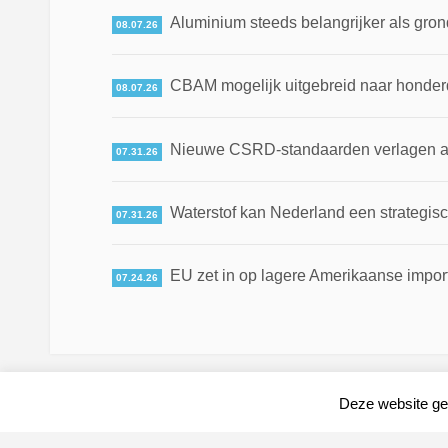
Aluminium steeds belangrijker als gron
08.07.26
CBAM mogelijk uitgebreid naar honde
08.07.26
Nieuwe CSRD-standaarden verlagen adm
07.31.26
Waterstof kan Nederland een strategis
07.31.26
EU zet in op lagere Amerikaanse impor
07.24.26
Deze website geb