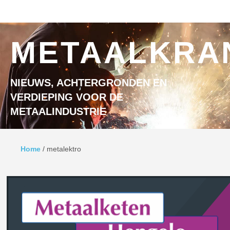
Ga naar inhoud
MENU
METAALKRA
NIEUWS, ACHTERGRONDEN EN
VERDIEPING VOOR DE
METAALINDUSTRIE
Home
/
metalektro