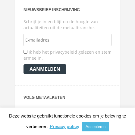
NIEUWSBRIEF INSCHRIJVING
Schrijf je in en blijf op de hoogte van
actualiteiten uit de metaalbranche.
Ik heb het privacybeleid gelezen en stem
ermee in.
VOLG METAALKETEN
Deze website gebruikt functionele cookies om je beleving te
verbeteren.
Privacy policy
Accepteren
© 2026
METAALKRANT
|
NIEUWS, ACHTERGRONDEN EN VERDIEPING VOOR DE