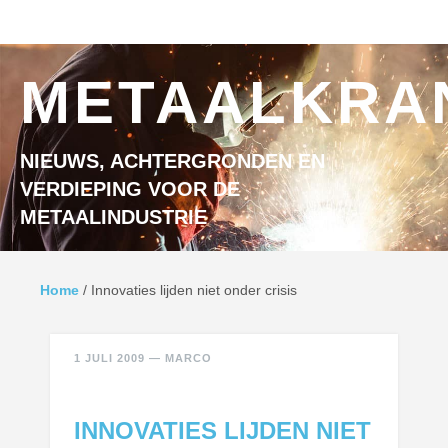
Ga naar inhoud
MENU
METAALKRA
NIEUWS, ACHTERGRONDEN EN
VERDIEPING VOOR DE
METAALINDUSTRIE
Home
/
Innovaties lijden niet onder crisis
1 JULI 2009
—
MARCO
INNOVATIES LIJDEN NIET