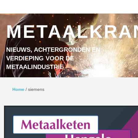
Ga naar inhoud
MENU
METAALKRA
NIEUWS, ACHTERGRONDEN EN
VERDIEPING VOOR DE
METAALINDUSTRIE
Home
/
siemens