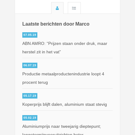
Laatste berichten door Marco
07.05.19
ABN AMRO: “Prijzen staan onder druk, maar
herstel zit in het vat”
06.07.19
Productie metaalproductenindustrie loopt 4
procent terug
05.17.19
Koperprijs blijft dalen, aluminium staat stevig
05.02.19
Aluminiumprijs naar tweejarig dieptepunt;
langetermijnvooruitzichten beter