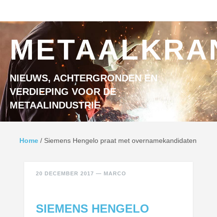
Ga naar inhoud
MENU
METAALKRA
NIEUWS, ACHTERGRONDEN EN
VERDIEPING VOOR DE
METAALINDUSTRIE
Home
/
Siemens Hengelo praat met overnamekandidaten
20 DECEMBER 2017
—
MARCO
SIEMENS HENGELO