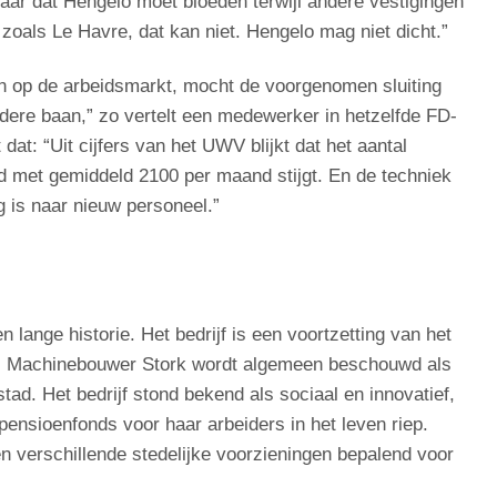
aar dat Hengelo moet bloeden terwijl andere vestigingen
zoals Le Havre, dat kan niet. Hengelo mag niet dicht.”
n op de arbeidsmarkt, mocht de voorgenomen sluiting
dere baan,” zo vertelt een medewerker in hetzelfde FD-
dat: “Uit cijfers van het UWV blijkt dat het aantal
jd met gemiddeld 2100 per maand stijgt. En de techniek
 is naar nieuw personeel.”
lange historie. Het bedrijf is een voortzetting van het
t. Machinebouwer Stork wordt algemeen beschouwd als
ad. Het bedrijf stond bekend als sociaal en innovatief,
pensioenfonds voor haar arbeiders in het leven riep.
 verschillende stedelijke voorzieningen bepalend voor