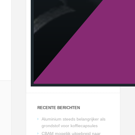
RECENTE BERICHTEN
Aluminium steeds belangrijker als
grondstof voor koffiecapsules
CBAM mogelijk uitgebreid naar