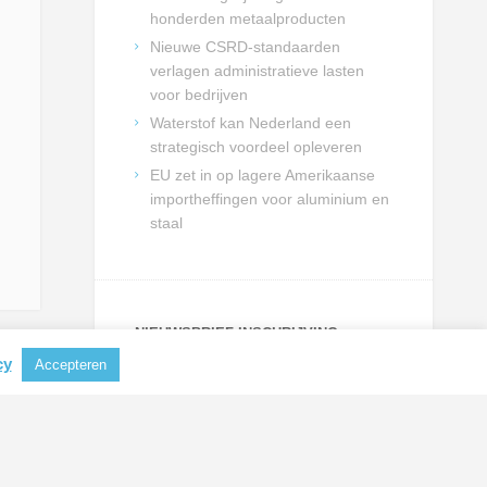
honderden metaalproducten
Nieuwe CSRD-standaarden
verlagen administratieve lasten
voor bedrijven
Waterstof kan Nederland een
strategisch voordeel opleveren
EU zet in op lagere Amerikaanse
importheffingen voor aluminium en
staal
NIEUWSBRIEF INSCHRIJVING
cy
Accepteren
Schrijf je in en blijf op de hoogte
van actualiteiten uit de
metaalbranche.