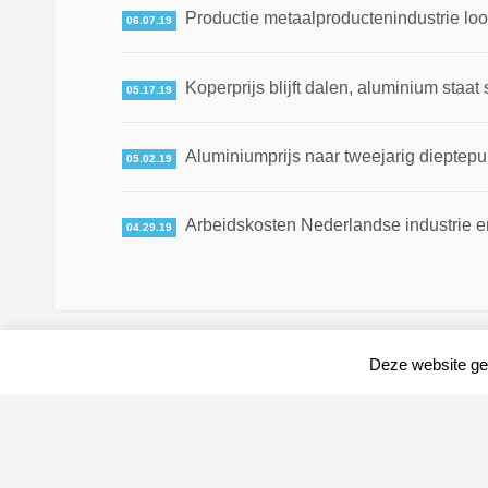
Productie metaalproductenindustrie loo
06.07.19
Koperprijs blijft dalen, aluminium staat 
05.17.19
Aluminiumprijs naar tweejarig dieptepun
05.02.19
Arbeidskosten Nederlandse industrie en
04.29.19
Deze website geb