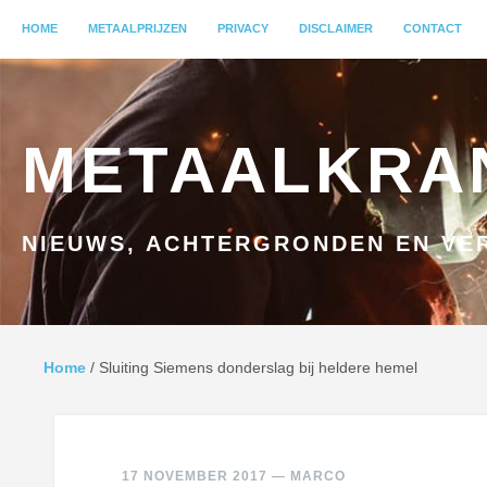
MENU
HOME
GA NAAR INHOUD
METAALPRIJZEN
PRIVACY
DISCLAIMER
CONTACT
METAALKRA
NIEUWS, ACHTERGRONDEN EN VER
Home
/
Sluiting Siemens donderslag bij heldere hemel
17 NOVEMBER 2017
—
MARCO