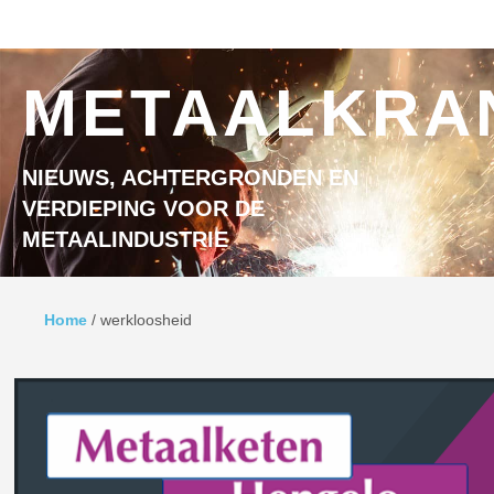
Ga naar inhoud
MENU
METAALKRA
NIEUWS, ACHTERGRONDEN EN
VERDIEPING VOOR DE
METAALINDUSTRIE
Home
/
werkloosheid