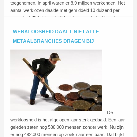
toegenomen. In april waren er 8,9 miljoen werkenden. Het
aantal werklozen daalde met gemiddeld 10 duizend per
maand tot 300 duizend. Zij hadden geen betaald werk en
gaven aan recent naar werk te hebben gezocht en
WERKLOOSHEID DAALT, NIET ALLE
daarvoor direct beschikbaar te zijn. UWV registreerde
eind april 257 duizend lopende WW-uitkeringen.
METAALBRANCHES DRAGEN BIJ
Lees dit artikel
De
werkloosheid is het afgelopen jaar sterk gedaald. Een jaar
geleden zaten nog 588.000 mensen zonder werk. Nu zijn
er nog 482.000 mensen op zoek naar een baan. Dat blijkt