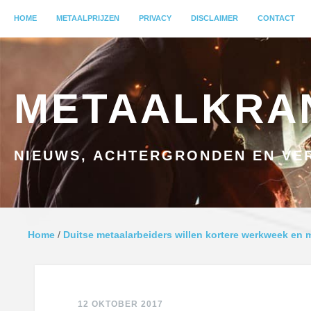
MENU
HOME
GA NAAR INHOUD
METAALPRIJZEN
PRIVACY
DISCLAIMER
CONTACT
METAALKRA
NIEUWS, ACHTERGRONDEN EN VER
Home
/
Duitse metaalarbeiders willen kortere werkweek en 
12 OKTOBER 2017