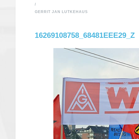
/
GERRIT JAN LUTKEHAUS
16269108758_68481EEE29_Z