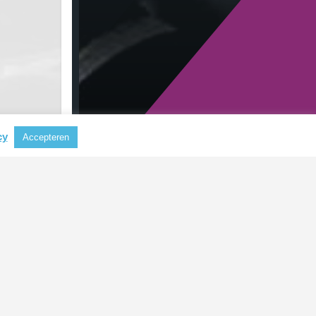
cy
Accepteren
RECENTE BERICHTEN
Nieuwe CSRD-standaarden
verlagen administratieve lasten
voor bedrijven