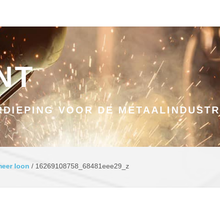
NT
DIEPING VOOR DE METAALINDUSTR
meer loon
/
16269108758_68481eee29_z