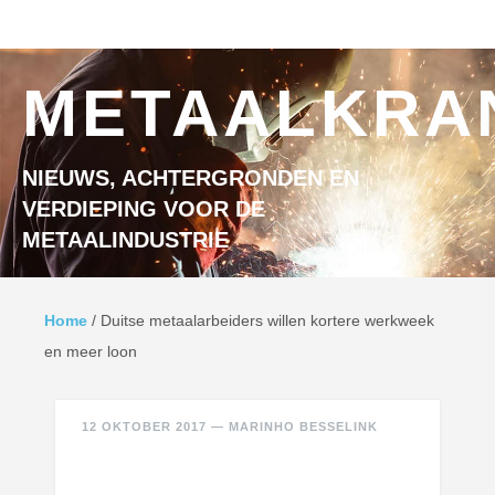
Ga naar inhoud
MENU
METAALKRA
NIEUWS, ACHTERGRONDEN EN
VERDIEPING VOOR DE
METAALINDUSTRIE
Home
/
Duitse metaalarbeiders willen kortere werkweek
en meer loon
12 OKTOBER 2017
—
MARINHO BESSELINK