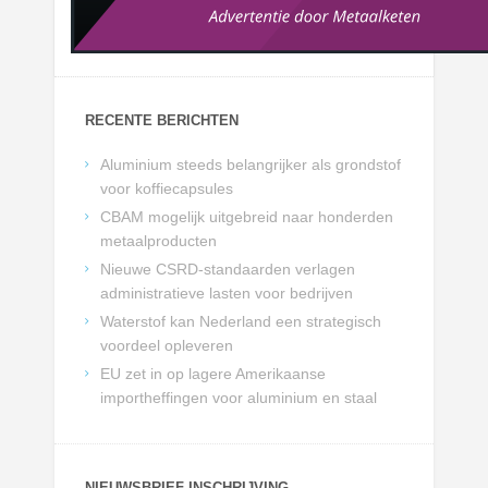
RECENTE BERICHTEN
Aluminium steeds belangrijker als grondstof
voor koffiecapsules
CBAM mogelijk uitgebreid naar honderden
metaalproducten
Nieuwe CSRD-standaarden verlagen
administratieve lasten voor bedrijven
Waterstof kan Nederland een strategisch
voordeel opleveren
EU zet in op lagere Amerikaanse
importheffingen voor aluminium en staal
NIEUWSBRIEF INSCHRIJVING