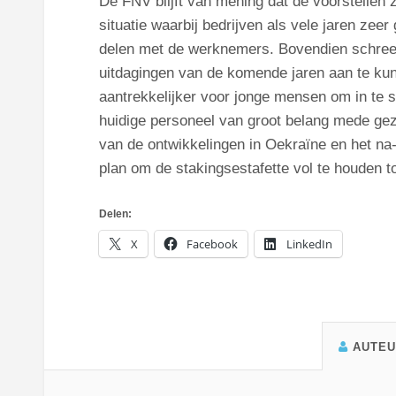
De FNV blijft van mening dat de voorstellen 
situatie waarbij bedrijven als vele jaren zee
delen met de werknemers. Bovendien schree
uitdagingen van de komende jaren aan te ku
aantrekkelijker voor jonge mensen om in te st
huidige personeel van groot belang mede ge
van de ontwikkelingen in Oekraïne en het na
plan om de stakingsestafette vol te houden to
Delen:
X
Facebook
LinkedIn
AUTE