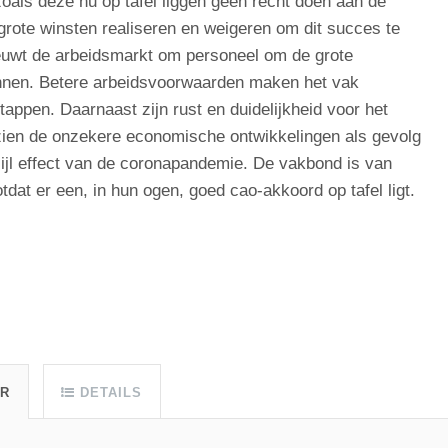
zoals deze nu op tafel liggen geen recht doen aan de
r grote winsten realiseren en weigeren om dit succes te
uwt de arbeidsmarkt om personeel om de grote
nnen. Betere arbeidsvoorwaarden maken het vak
appen. Daarnaast zijn rust en duidelijkheid voor het
zien de onzekere economische ontwikkelingen als gevolg
-ijl effect van de coronapandemie. De vakbond is van
tdat er een, in hun ogen, goed cao-akkoord op tafel ligt.
UR
DETAILS