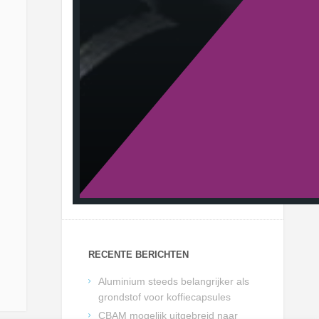
RECENTE BERICHTEN
Aluminium steeds belangrijker als
grondstof voor koffiecapsules
CBAM mogelijk uitgebreid naar