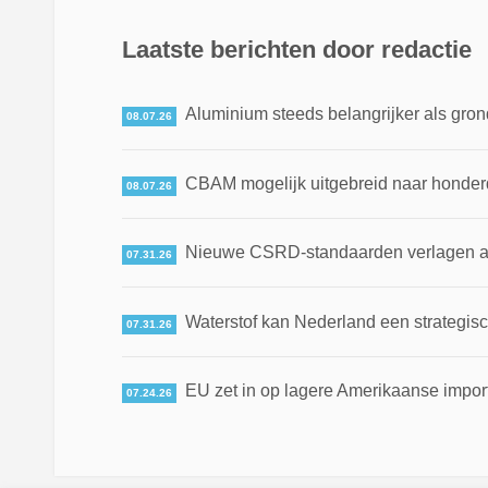
Laatste berichten door redactie
Aluminium steeds belangrijker als gron
08.07.26
CBAM mogelijk uitgebreid naar honde
08.07.26
Nieuwe CSRD-standaarden verlagen adm
07.31.26
Waterstof kan Nederland een strategis
07.31.26
EU zet in op lagere Amerikaanse impor
07.24.26