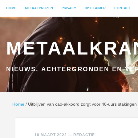
MENU
HOME
GA NAAR INHOUD
METAALPRIJZEN
PRIVACY
DISCLAIMER
CONTACT
METAALKRA
NIEUWS, ACHTERGRONDEN EN VER
Home
/
Uitblijven van cao-akkoord zorgt voor 48-uurs stakingen
18 MAART 2022
—
REDACTIE