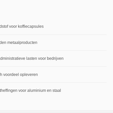
dstof voor koffiecapsules
rden metaalproducten
inistratieve lasten voor bedrijven
ch voordeel opleveren
theffingen voor aluminium en staal