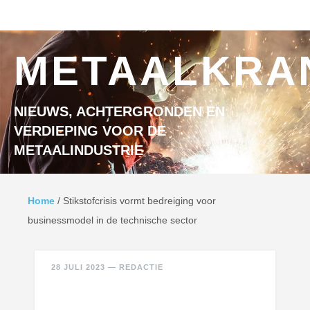
Ga naar inhoud
MENU
METAALKRA
NIEUWS, ACHTERGRONDEN EN
VERDIEPING VOOR DE
METAALINDUSTRIE
Home
/
Stikstofcrisis vormt bedreiging voor
businessmodel in de technische sector
28 JULI 2023
—
REDACTIE