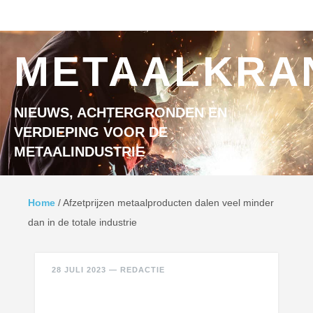
Ga naar inhoud
MENU
METAALKRA
NIEUWS, ACHTERGRONDEN EN
VERDIEPING VOOR DE
METAALINDUSTRIE
Home
/
Afzetprijzen metaalproducten dalen veel minder
dan in de totale industrie
28 JULI 2023
—
REDACTIE