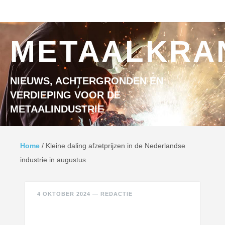
Ga naar inhoud
MENU
METAALKRA
NIEUWS, ACHTERGRONDEN EN
VERDIEPING VOOR DE
METAALINDUSTRIE
Home
/
Kleine daling afzetprijzen in de Nederlandse
industrie in augustus
4 OKTOBER 2024
—
REDACTIE